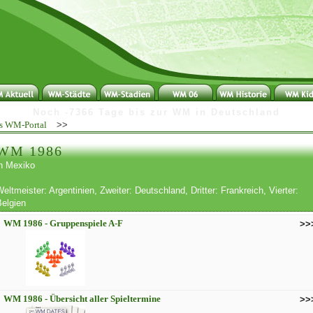
N
o
c
h
-
7
3
6
6
T
a
g
e
b
i
s
z
u
r
W
M
i
n
D
e
u
t
s
c
h
l
a
n
d
s WM-Portal
>>
WM 1986
in Mexiko
eltmeister: Argentinien, Zweiter: Deutschland, Dritter: Frankreich, Vierter:
Belgien
WM 1986 - Gruppenspiele A-F
>>
WM 1986 - Übersicht aller Spieltermine
>>